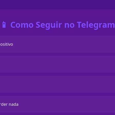
📱 Como Seguir no Telegram
ositivo
erder nada