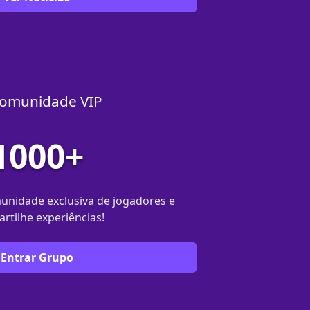
Comunidade VIP
1000+
unidade exclusiva de jogadores e
rtilhe experiências!
Entrar Grupo