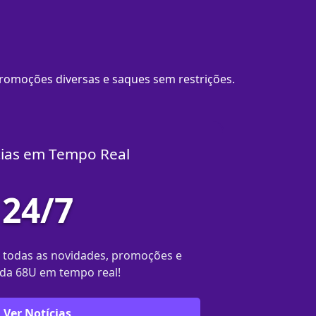
romoções diversas e saques sem restrições.
cias em Tempo Real
24/7
e todas as novidades, promoções e
 da 68U em tempo real!
Ver Notícias