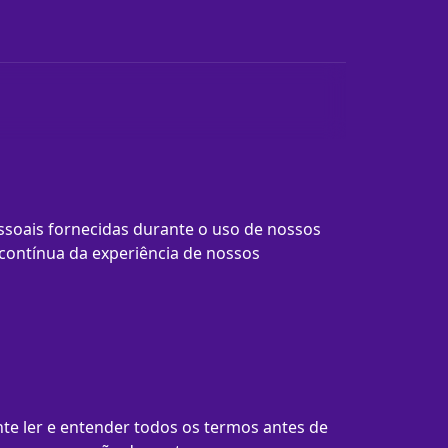
ssoais fornecidas durante o uso de nossos
 contínua da experiência de nossos
te ler e entender todos os termos antes de