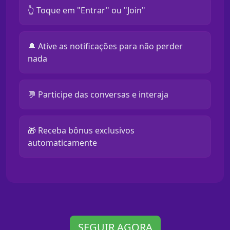
👆 Toque em "Entrar" ou "Join"
🔔 Ative as notificações para não perder
nada
💬 Participe das conversas e interaja
🎁 Receba bônus exclusivos
automaticamente
SEGUIR AGORA