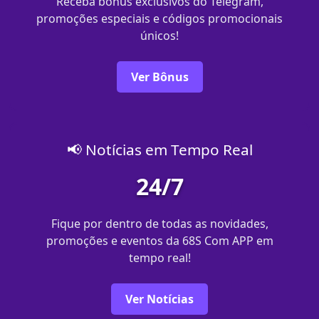
Receba bônus exclusivos do Telegram,
promoções especiais e códigos promocionais
únicos!
Ver Bônus
📢 Notícias em Tempo Real
24/7
Fique por dentro de todas as novidades,
promoções e eventos da 68S Com APP em
tempo real!
Ver Notícias