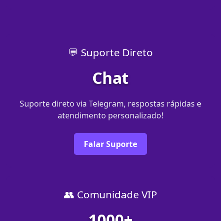
💬 Suporte Direto
Chat
Suporte direto via Telegram, respostas rápidas e
atendimento personalizado!
Falar Suporte
👥 Comunidade VIP
1000+