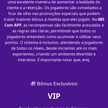
uma excelente maneira de aumentar a lealdade do
cliente e a retenção. Os jogadores são convidados a
ficar de olho nas promoções especiais que podem
trazer maiores bônus à medida que eles jogam. Na
68S
Com APP
, as recompensas são facilmente acessadas e
as regras são claras, permitindo que todos os
jogadores entendam como acumular e utilizar seus
pontos. O sistema é inclusivo, atendendo a jogadores
de todos os níveis, desde iniciantes até os mais
experientes, criando um ambiente divertido e
interativo. É importante notar que, enq.
🎁 Bônus Exclusivos
VIP