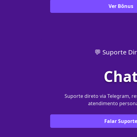
Ver Bônus
💬 Suporte Di
Cha
Suporte direto via Telegram, r
atendimento persona
Falar Suport