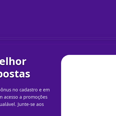
elhor
postas
bônus no cadastro e em
em acesso a promoções
ualável. Junte-se aos