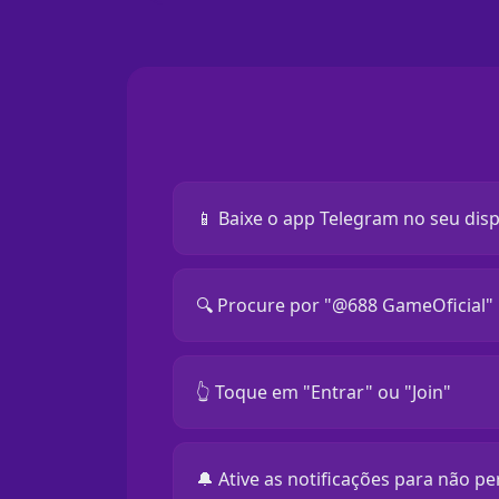
📱 Baixe o app Telegram no seu disp
🔍 Procure por "@688 GameOficial"
👆 Toque em "Entrar" ou "Join"
🔔 Ative as notificações para não p