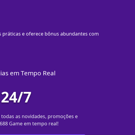
s práticas e oferece bônus abundantes com
cias em Tempo Real
24/7
e todas as novidades, promoções e
 688 Game em tempo real!