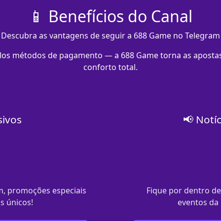
📱 Benefícios do Canal
Descubra as vantagens de seguir a 688 Game no Telegram
iplos métodos de pagamento — a 688 Game torna as aposta
conforto total.
sivos
📢 Notí
m, promoções especiais
Fique por dentro d
s únicos!
eventos da