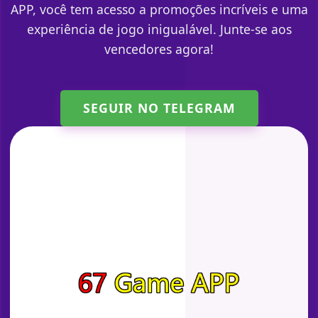
APP, você tem acesso a promoções incríveis e uma
experiência de jogo inigualável. Junte-se aos
vencedores agora!
SEGUIR NO TELEGRAM