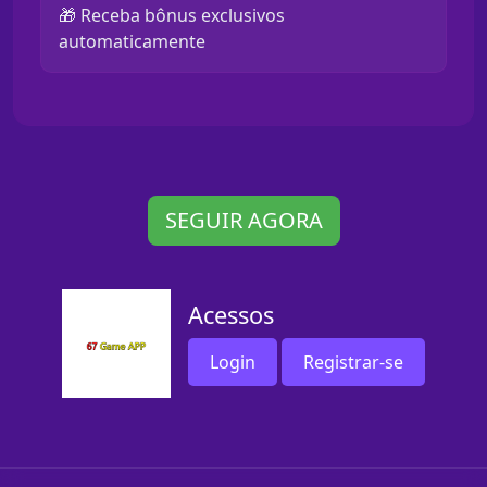
🎁 Receba bônus exclusivos
automaticamente
SEGUIR AGORA
Acessos
Login
Registrar-se