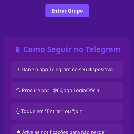
Entrar Grupo
📱 Como Seguir no Telegram
📱 Baixe o app Telegram no seu dispositivo
🔍 Procure por "@66Jogo LoginOficial"
👆 Toque em "Entrar" ou "Join"
🔔 Ative as notificações para não perder