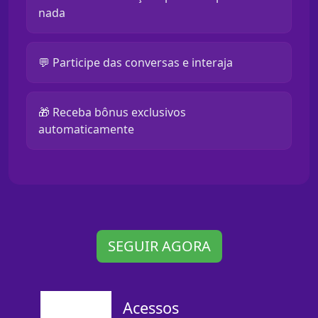
nada
💬 Participe das conversas e interaja
🎁 Receba bônus exclusivos
automaticamente
SEGUIR AGORA
Acessos