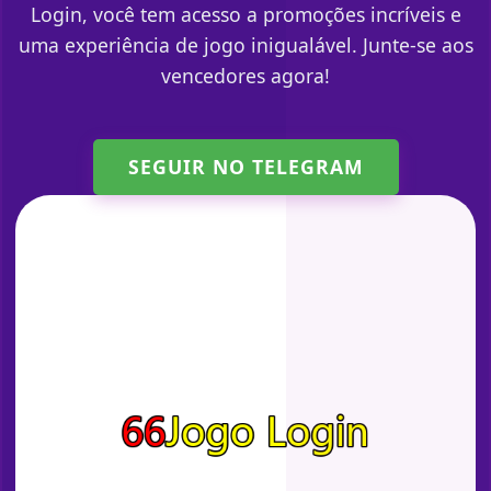
Login, você tem acesso a promoções incríveis e
uma experiência de jogo inigualável. Junte-se aos
vencedores agora!
SEGUIR NO TELEGRAM