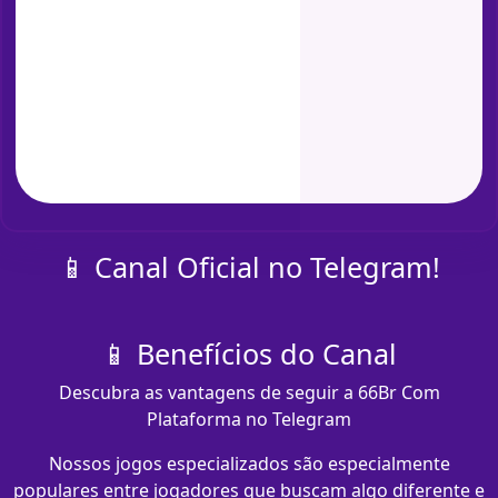
📱 Canal Oficial no Telegram!
📱 Benefícios do Canal
Descubra as vantagens de seguir a 66Br Com
Plataforma no Telegram
Nossos jogos especializados são especialmente
populares entre jogadores que buscam algo diferente e