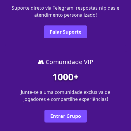
Suporte direto via Telegram, respostas rápidas e
atendimento personalizado!
Falar Suporte
👥 Comunidade VIP
1000+
Junte-se a uma comunidade exclusiva de
jogadores e compartilhe experiências!
Entrar Grupo