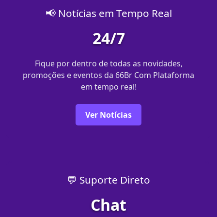
📢 Notícias em Tempo Real
24/7
Fique por dentro de todas as novidades,
promoções e eventos da 66Br Com Plataforma
em tempo real!
Ver Notícias
💬 Suporte Direto
Chat