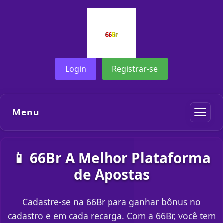
Login
Registrar-se
Menu
📱 66Br A Melhor Plataforma
de Apostas
Cadastre-se na 66Br para ganhar bônus no
cadastro e em cada recarga. Com a 66Br, você tem