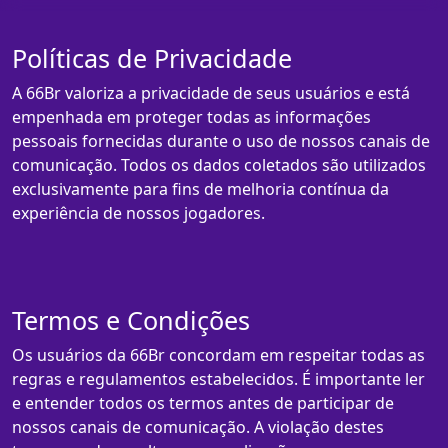
Políticas de Privacidade
A 66Br valoriza a privacidade de seus usuários e está
empenhada em proteger todas as informações
pessoais fornecidas durante o uso de nossos canais de
comunicação. Todos os dados coletados são utilizados
exclusivamente para fins de melhoria contínua da
experiência de nossos jogadores.
Termos e Condições
Os usuários da 66Br concordam em respeitar todas as
regras e regulamentos estabelecidos. É importante ler
e entender todos os termos antes de participar de
nossos canais de comunicação. A violação destes