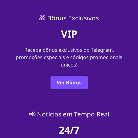
🎁 Bônus Exclusivos
VIP
Receba bônus exclusivos do Telegram,
promoções especiais e códigos promocionais
únicos!
Ver Bônus
📢 Notícias em Tempo Real
24/7