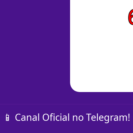
📱 Canal Oficial no Telegram!