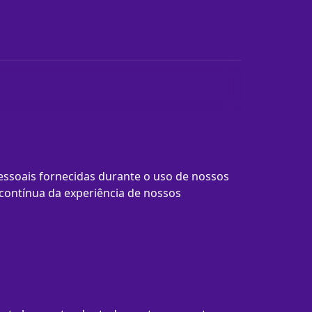
essoais fornecidas durante o uso de nossos
 contínua da experiência de nossos