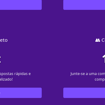
reto
👥 
t
espostas rápidas e
Junte-se a uma com
lizado!
compa
e