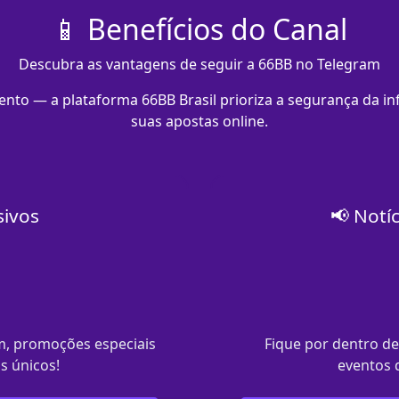
📱 Benefícios do Canal
Descubra as vantagens de seguir a 66BB no Telegram
ento — a plataforma 66BB Brasil prioriza a segurança da i
suas apostas online.
sivos
📢 Notí
m, promoções especiais
Fique por dentro d
s únicos!
eventos 