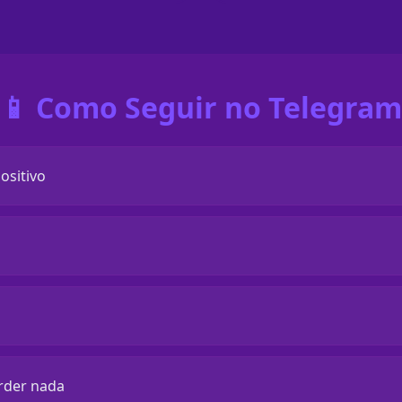
📱 Como Seguir no Telegram
ositivo
erder nada