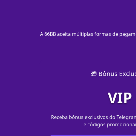
A 66BB aceita múltiplas formas de pagam
🎁 Bônus Exclu
VIP
Receba bônus exclusivos do Telegra
e códigos promocionai