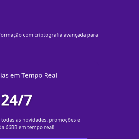
nformação com criptografia avançada para
cias em Tempo Real
24/7
e todas as novidades, promoções e
da 66BB em tempo real!