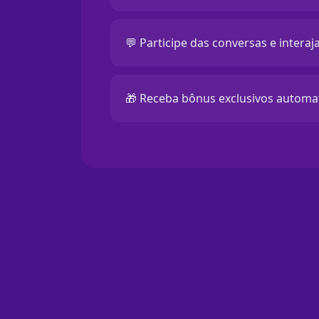
💬 Participe das conversas e interaj
🎁 Receba bônus exclusivos autom