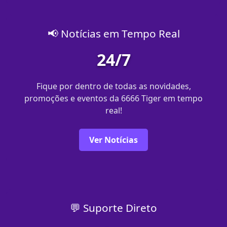
📢 Notícias em Tempo Real
24/7
Fique por dentro de todas as novidades,
promoções e eventos da 6666 Tiger em tempo
real!
Ver Notícias
💬 Suporte Direto