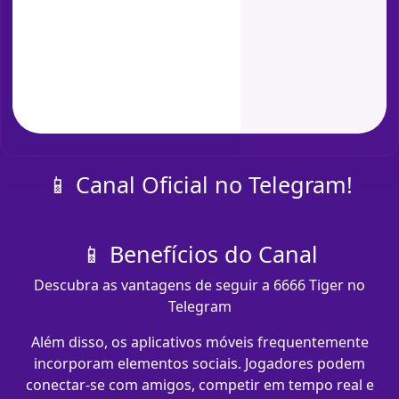
📱 Canal Oficial no Telegram!
📱 Benefícios do Canal
Descubra as vantagens de seguir a 6666 Tiger no
Telegram
Além disso, os aplicativos móveis frequentemente
incorporam elementos sociais. Jogadores podem
conectar-se com amigos, competir em tempo real e