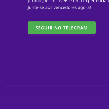
promoções incríveis e uma experiência d
Junte-se aos vencedores agora!
SEGUIR NO TELEGRAM