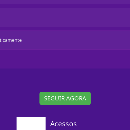
a
aticamente
SEGUIR AGORA
Acessos