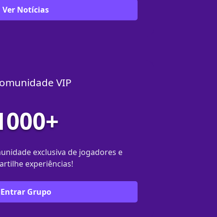
Ver Notícias
Comunidade VIP
1000+
unidade exclusiva de jogadores e
rtilhe experiências!
Entrar Grupo