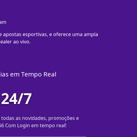
ram
e apostas esportivas, e oferece uma ampla
ealer ao vivo.
cias em Tempo Real
24/7
e todas as novidades, promoções e
66 Com Login em tempo real!