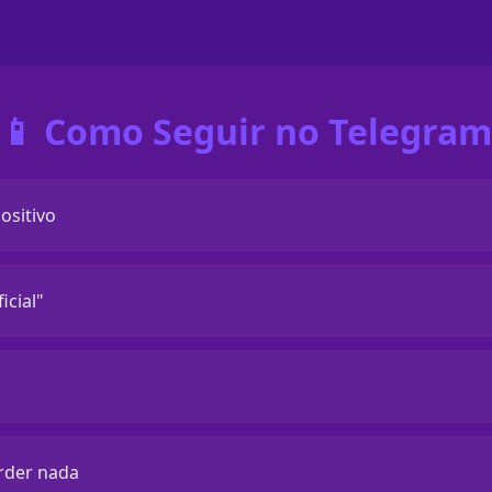
📱 Como Seguir no Telegram
ositivo
cial"
erder nada