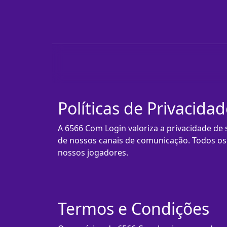
Políticas de Privacida
A 6566 Com Login valoriza a privacidade de
de nossos canais de comunicação. Todos os 
nossos jogadores.
Termos e Condições