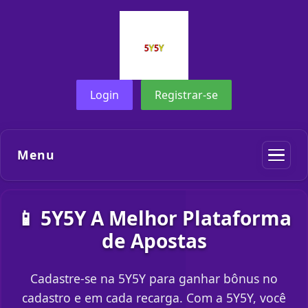
Login
Registrar-se
Menu
📱 5Y5Y A Melhor Plataforma
de Apostas
Cadastre-se na 5Y5Y para ganhar bônus no
cadastro e em cada recarga. Com a 5Y5Y, você