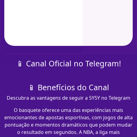
📱 Canal Oficial no Telegram!
📱 Benefícios do Canal
Descubra as vantagens de seguir a 5Y5Y no Telegram
O basquete oferece uma das experiências mais
emocionantes de apostas esportivas, com jogos de alta
pontuação e momentos dramáticos que podem mudar
o resultado em segundos. A NBA, a liga mais