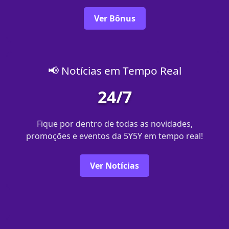
Ver Bônus
📢 Notícias em Tempo Real
24/7
Fique por dentro de todas as novidades,
promoções e eventos da 5Y5Y em tempo real!
Ver Notícias