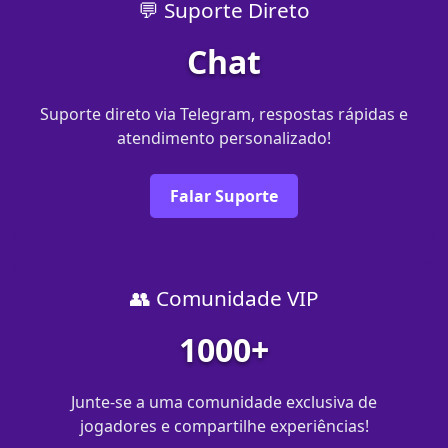
💬 Suporte Direto
Chat
Suporte direto via Telegram, respostas rápidas e
atendimento personalizado!
Falar Suporte
👥 Comunidade VIP
1000+
Junte-se a uma comunidade exclusiva de
jogadores e compartilhe experiências!