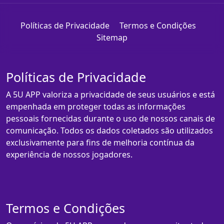
Políticas de Privacidade
Termos e Condições
Sitemap
Políticas de Privacidade
A 5U APP valoriza a privacidade de seus usuários e está
empenhada em proteger todas as informações
pessoais fornecidas durante o uso de nossos canais de
comunicação. Todos os dados coletados são utilizados
exclusivamente para fins de melhoria contínua da
experiência de nossos jogadores.
Termos e Condições