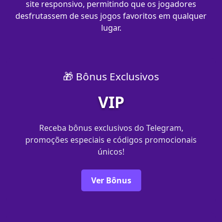
site responsivo, permitindo que os jogadores
desfrutassem de seus jogos favoritos em qualquer
lugar.
🎁 Bônus Exclusivos
VIP
Receba bônus exclusivos do Telegram,
promoções especiais e códigos promocionais
únicos!
Ver Bônus