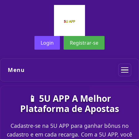
Login
Registrar-se
Menu
📱 5U APP A Melhor
Plataforma de Apostas
Cadastre-se na 5U APP para ganhar bônus no
cadastro e em cada recarga. Com a 5U APP, você