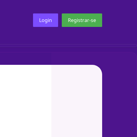
Login
Registrar-se