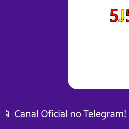
📱 Canal Oficial no Telegram!