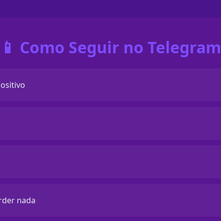
📱 Como Seguir no Telegram
ositivo
erder nada