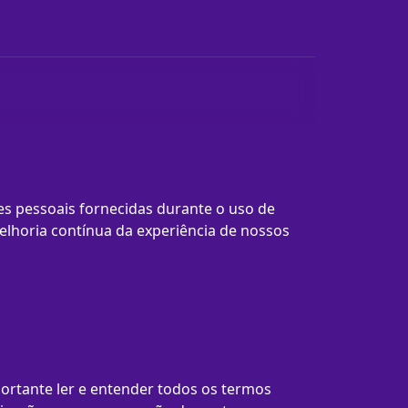
es pessoais fornecidas durante o uso de
elhoria contínua da experiência de nossos
ortante ler e entender todos os termos