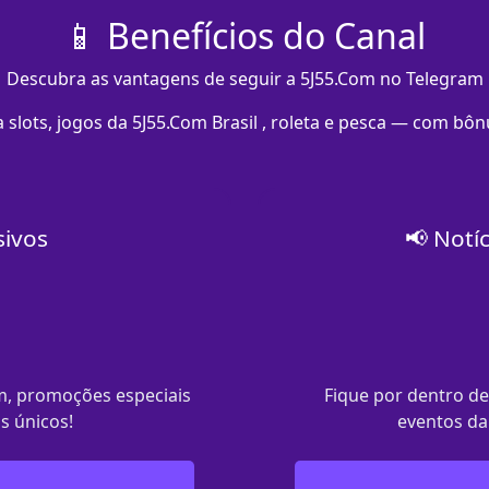
📱 Benefícios do Canal
Descubra as vantagens de seguir a 5J55.Com no Telegram
 slots, jogos da 5J55.Com Brasil , roleta e pesca — com b
sivos
📢 Notí
m, promoções especiais
Fique por dentro d
s únicos!
eventos da