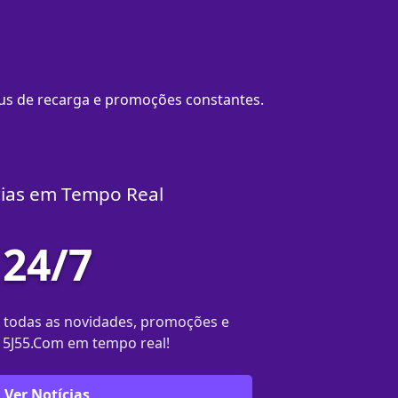
ônus de recarga e promoções constantes.
cias em Tempo Real
24/7
e todas as novidades, promoções e
 5J55.Com em tempo real!
Ver Notícias