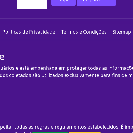
Políticas de Privacidade
Termos e Condições
Sitemap
de
usuários e está empenhada em proteger todas as informaçõ
os coletados são utilizados exclusivamente para fins de m
itar todas as regras e regulamentos estabelecidos. É imp