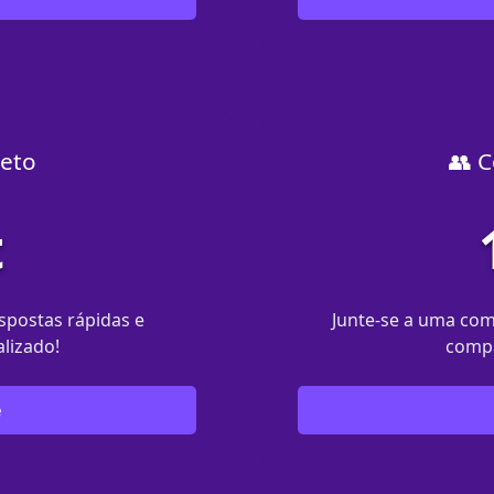
reto
👥 
t
espostas rápidas e
Junte-se a uma com
lizado!
compa
e