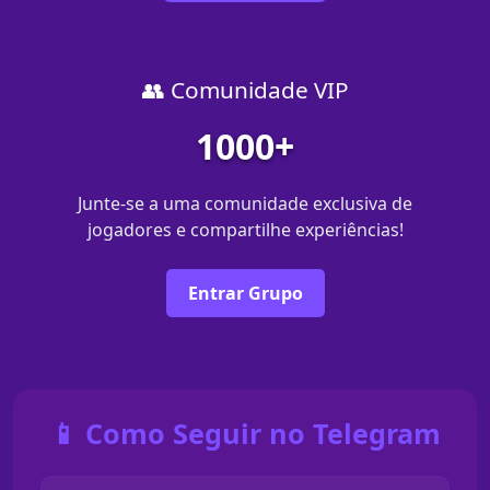
👥 Comunidade VIP
1000+
Junte-se a uma comunidade exclusiva de
jogadores e compartilhe experiências!
Entrar Grupo
📱 Como Seguir no Telegram