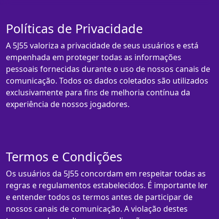
Políticas de Privacidade
A 5J55 valoriza a privacidade de seus usuários e está
empenhada em proteger todas as informações
pessoais fornecidas durante o uso de nossos canais de
comunicação. Todos os dados coletados são utilizados
exclusivamente para fins de melhoria contínua da
experiência de nossos jogadores.
Termos e Condições
Os usuários da 5J55 concordam em respeitar todas as
regras e regulamentos estabelecidos. É importante ler
e entender todos os termos antes de participar de
nossos canais de comunicação. A violação destes