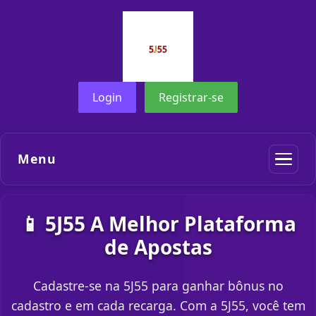
Login
Registrar-se
Menu
📱 5J55 A Melhor Plataforma
de Apostas
Cadastre-se na 5J55 para ganhar bônus no
cadastro e em cada recarga. Com a 5J55, você tem