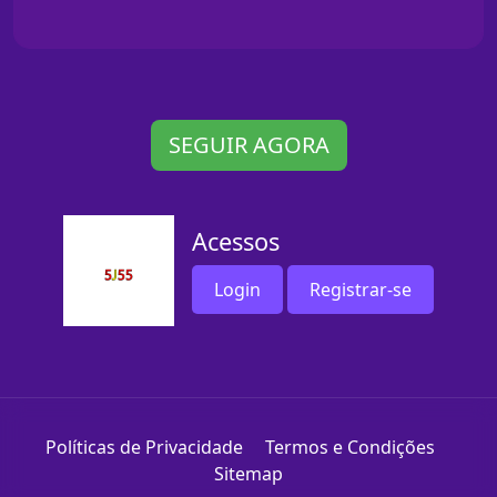
SEGUIR AGORA
Acessos
Login
Registrar-se
Políticas de Privacidade
Termos e Condições
Sitemap