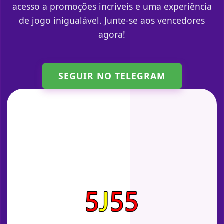
acesso a promoções incríveis e uma experiência
de jogo inigualável. Junte-se aos vencedores
agora!
SEGUIR NO TELEGRAM