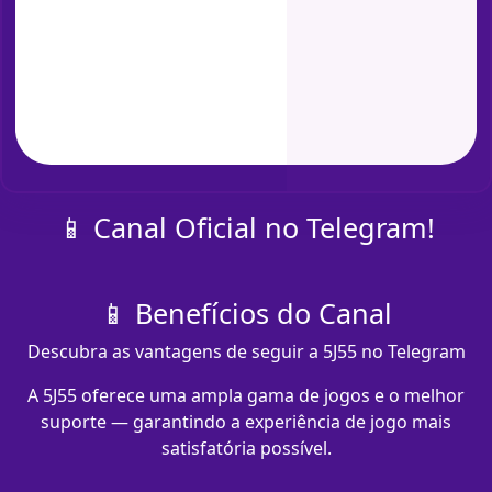
📱 Canal Oficial no Telegram!
📱 Benefícios do Canal
Descubra as vantagens de seguir a 5J55 no Telegram
A 5J55 oferece uma ampla gama de jogos e o melhor
suporte — garantindo a experiência de jogo mais
satisfatória possível.