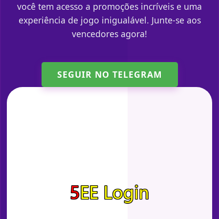
você tem acesso a promoções incríveis e uma
experiência de jogo inigualável. Junte-se aos
vencedores agora!
SEGUIR NO TELEGRAM