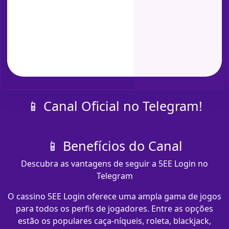
📱 Canal Oficial no Telegram!
📱 Benefícios do Canal
Descubra as vantagens de seguir a 5EE Login no
Telegram
O cassino 5EE Login oferece uma ampla gama de jogos
para todos os perfis de jogadores. Entre as opções
estão os populares caça-níqueis, roleta, blackjack,