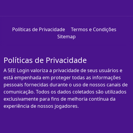
Políticas de Privacidade
Termos e Condições
Sitemap
Políticas de Privacidade
A 5EE Login valoriza a privacidade de seus usuários e
está empenhada em proteger todas as informações
pessoais fornecidas durante o uso de nossos canais de
comunicação. Todos os dados coletados são utilizados
exclusivamente para fins de melhoria contínua da
experiência de nossos jogadores.