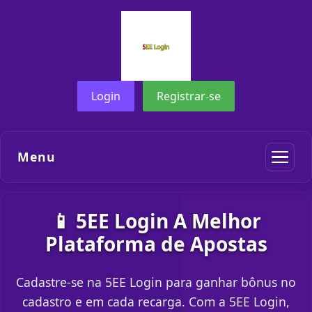
Login
Registrar-se
Menu
📱 5EE Login A Melhor
Plataforma de Apostas
Cadastre-se na 5EE Login para ganhar bônus no
cadastro e em cada recarga. Com a 5EE Login,