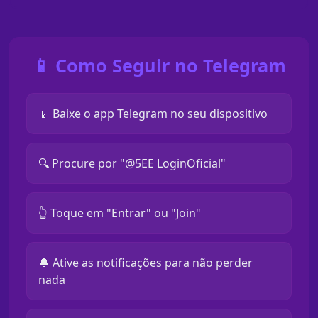
📱 Como Seguir no Telegram
📱 Baixe o app Telegram no seu dispositivo
🔍 Procure por "@5EE LoginOficial"
👆 Toque em "Entrar" ou "Join"
🔔 Ative as notificações para não perder
nada