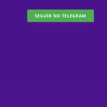
SEGUIR NO TELEGRAM