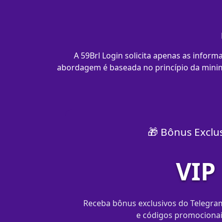
A 59Brl Login solicita apenas as inform
abordagem é baseada no princípio da minim
🎁 Bônus Exclu
VIP
Receba bônus exclusivos do Telegra
e códigos promocionai