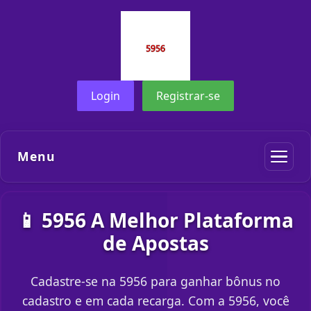
Login
Registrar-se
Menu
📱 5956 A Melhor Plataforma
de Apostas
Cadastre-se na 5956 para ganhar bônus no
cadastro e em cada recarga. Com a 5956, você