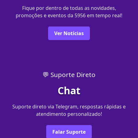
Fique por dentro de todas as novidades,
promoções e eventos da 5956 em tempo real!
Ver Notícias
💬 Suporte Direto
Chat
Suporte direto via Telegram, respostas rápidas e
atendimento personalizado!
Falar Suporte