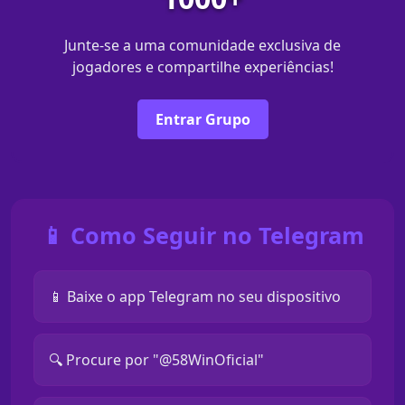
Junte-se a uma comunidade exclusiva de
jogadores e compartilhe experiências!
Entrar Grupo
📱 Como Seguir no Telegram
📱 Baixe o app Telegram no seu dispositivo
🔍 Procure por "@58WinOficial"