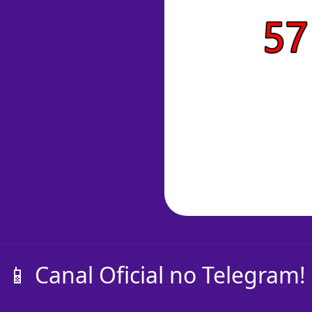
📱 Canal Oficial no Telegram!