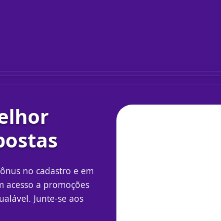
elhor
postas
bônus no cadastro e em
em acesso a promoções
ualável. Junte-se aos