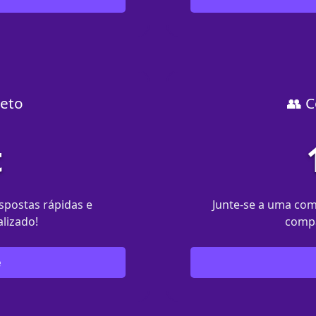
reto
👥 
t
espostas rápidas e
Junte-se a uma com
lizado!
compa
e