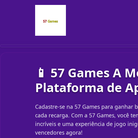
📱 57 Games A M
Plataforma de A
Cadastre-se na 57 Games para ganhar 
cada recarga. Com a 57 Games, você t
incríveis e uma experiência de jogo inig
vencedores agora!