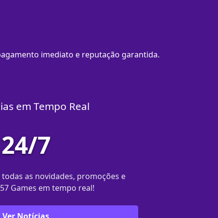
pagamento imediato e reputação garantida.
cias em Tempo Real
24/7
e todas as novidades, promoções e
 57 Games em tempo real!
Ver Notícias