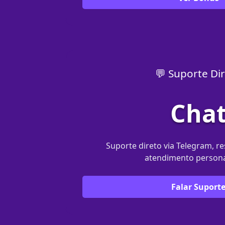
💬 Suporte Di
Cha
Suporte direto via Telegram, r
atendimento persona
Falar Suport