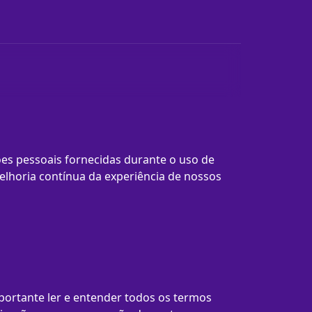
es pessoais fornecidas durante o uso de
elhoria contínua da experiência de nossos
portante ler e entender todos os termos