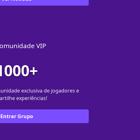
Comunidade VIP
1000+
unidade exclusiva de jogadores e
rtilhe experiências!
Entrar Grupo