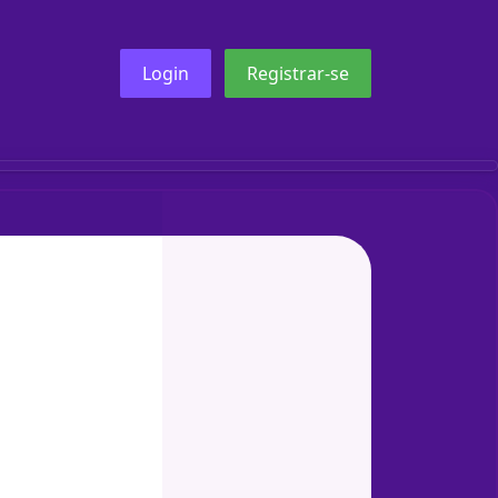
Login
Registrar-se