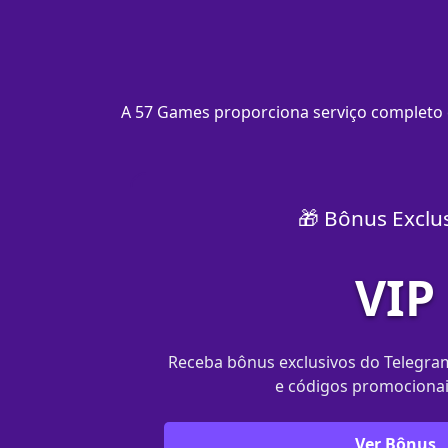
A 57 Games proporciona serviço completo 
🎁 Bônus Exclu
VIP
Receba bônus exclusivos do Telegra
e códigos promocionai
Ver Bônus