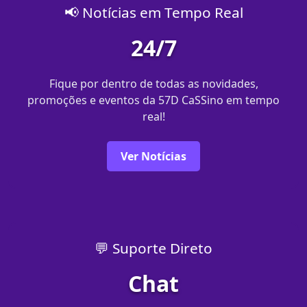
📢 Notícias em Tempo Real
24/7
Fique por dentro de todas as novidades,
promoções e eventos da 57D CaSSino em tempo
real!
Ver Notícias
💬 Suporte Direto
Chat