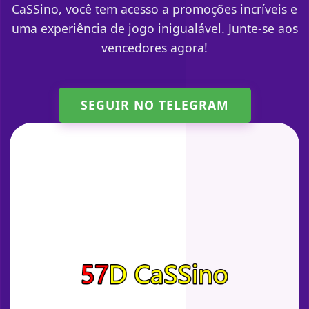
CaSSino, você tem acesso a promoções incríveis e
uma experiência de jogo inigualável. Junte-se aos
vencedores agora!
SEGUIR NO TELEGRAM