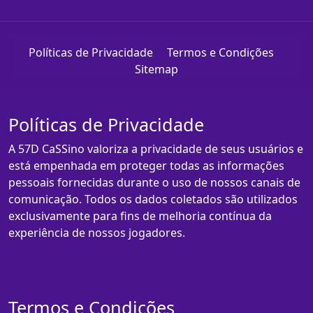
Políticas de Privacidade
Termos e Condições
Sitemap
Políticas de Privacidade
A 57D CaSSino valoriza a privacidade de seus usuários e
está empenhada em proteger todas as informações
pessoais fornecidas durante o uso de nossos canais de
comunicação. Todos os dados coletados são utilizados
exclusivamente para fins de melhoria contínua da
experiência de nossos jogadores.
Termos e Condições