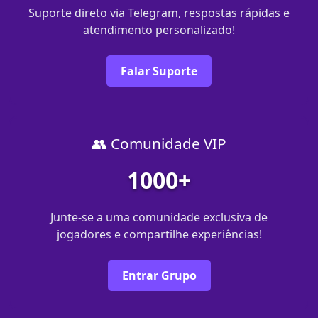
Suporte direto via Telegram, respostas rápidas e
atendimento personalizado!
Falar Suporte
👥 Comunidade VIP
1000+
Junte-se a uma comunidade exclusiva de
jogadores e compartilhe experiências!
Entrar Grupo