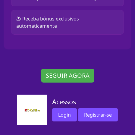
🎁 Receba bônus exclusivos
automaticamente
SEGUIR AGORA
Acessos
Login
Registrar-se