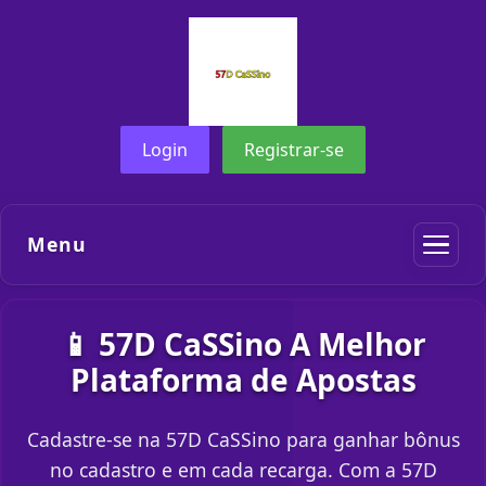
Login
Registrar-se
Menu
📱 57D CaSSino A Melhor
Plataforma de Apostas
Cadastre-se na 57D CaSSino para ganhar bônus
no cadastro e em cada recarga. Com a 57D