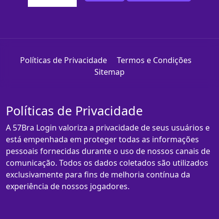
Políticas de Privacidade
Termos e Condições
Sitemap
Políticas de Privacidade
A 57Bra Login valoriza a privacidade de seus usuários e
está empenhada em proteger todas as informações
pessoais fornecidas durante o uso de nossos canais de
comunicação. Todos os dados coletados são utilizados
exclusivamente para fins de melhoria contínua da
experiência de nossos jogadores.