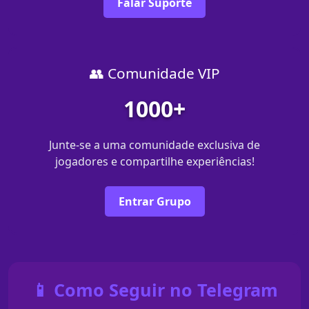
Falar Suporte
👥 Comunidade VIP
1000+
Junte-se a uma comunidade exclusiva de
jogadores e compartilhe experiências!
Entrar Grupo
📱 Como Seguir no Telegram