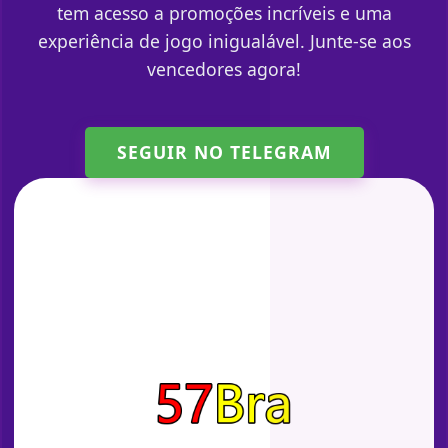
tem acesso a promoções incríveis e uma
experiência de jogo inigualável. Junte-se aos
vencedores agora!
SEGUIR NO TELEGRAM