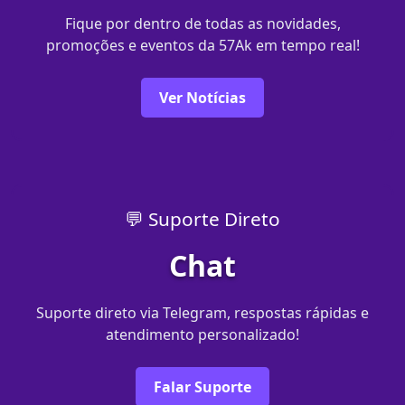
Fique por dentro de todas as novidades,
promoções e eventos da 57Ak em tempo real!
Ver Notícias
💬 Suporte Direto
Chat
Suporte direto via Telegram, respostas rápidas e
atendimento personalizado!
Falar Suporte