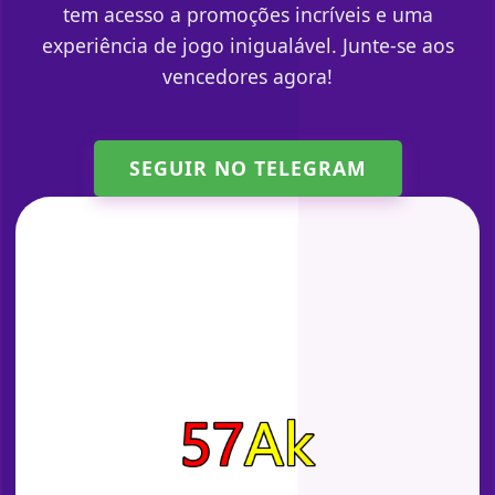
tem acesso a promoções incríveis e uma
experiência de jogo inigualável. Junte-se aos
vencedores agora!
SEGUIR NO TELEGRAM