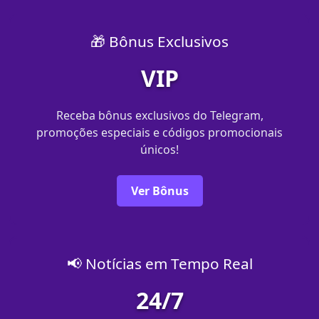
🎁 Bônus Exclusivos
VIP
Receba bônus exclusivos do Telegram,
promoções especiais e códigos promocionais
únicos!
Ver Bônus
📢 Notícias em Tempo Real
24/7