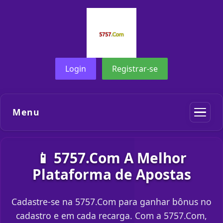
Login
Registrar-se
Menu
📱 5757.Com A Melhor
Plataforma de Apostas
Cadastre-se na 5757.Com para ganhar bônus no
cadastro e em cada recarga. Com a 5757.Com,