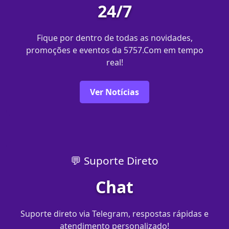
24/7
Fique por dentro de todas as novidades,
promoções e eventos da 5757.Com em tempo
real!
Ver Notícias
💬 Suporte Direto
Chat
Suporte direto via Telegram, respostas rápidas e
atendimento personalizado!