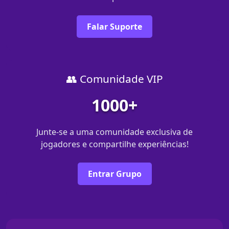
Falar Suporte
👥 Comunidade VIP
1000+
Junte-se a uma comunidade exclusiva de
jogadores e compartilhe experiências!
Entrar Grupo