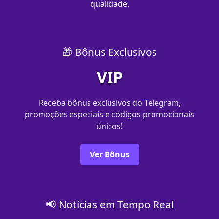
qualidade.
🎁 Bônus Exclusivos
VIP
Receba bônus exclusivos do Telegram,
promoções especiais e códigos promocionais
únicos!
Ver Bônus
📢 Notícias em Tempo Real