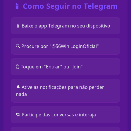
📱 Como Seguir no Telegram
📱 Baixe o app Telegram no seu dispositivo
🔍 Procure por "@56Win LoginOficial"
👆 Toque em "Entrar" ou "Join"
🔔 Ative as notificações para não perder
nada
💬 Participe das conversas e interaja