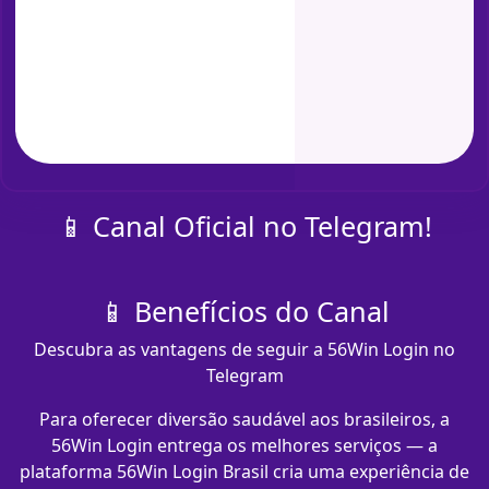
📱 Canal Oficial no Telegram!
📱 Benefícios do Canal
Descubra as vantagens de seguir a 56Win Login no
Telegram
Para oferecer diversão saudável aos brasileiros, a
56Win Login entrega os melhores serviços — a
plataforma 56Win Login Brasil cria uma experiência de