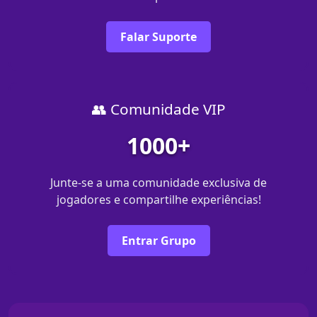
Falar Suporte
👥 Comunidade VIP
1000+
Junte-se a uma comunidade exclusiva de
jogadores e compartilhe experiências!
Entrar Grupo