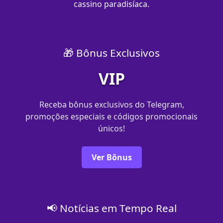
cassino paradisíaca.
🎁 Bônus Exclusivos
VIP
Receba bônus exclusivos do Telegram,
promoções especiais e códigos promocionais
únicos!
Ver Bônus
📢 Notícias em Tempo Real