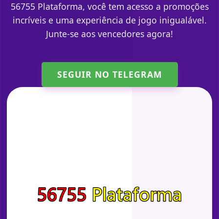
56755 Plataforma, você tem acesso a promoções
incríveis e uma experiência de jogo inigualável.
Junte-se aos vencedores agora!
SEGUIR NO TELEGRAM