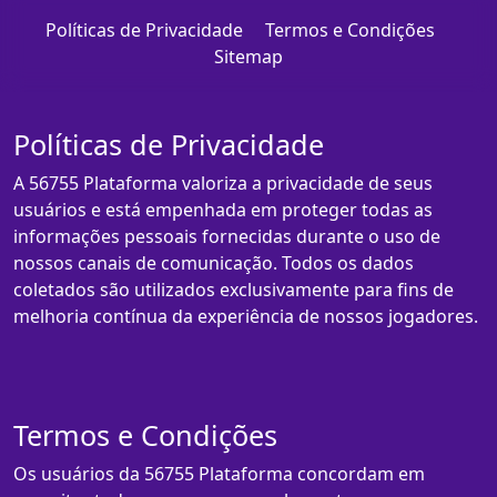
Políticas de Privacidade
Termos e Condições
Sitemap
Políticas de Privacidade
A 56755 Plataforma valoriza a privacidade de seus
usuários e está empenhada em proteger todas as
informações pessoais fornecidas durante o uso de
nossos canais de comunicação. Todos os dados
coletados são utilizados exclusivamente para fins de
melhoria contínua da experiência de nossos jogadores.
Termos e Condições
Os usuários da 56755 Plataforma concordam em