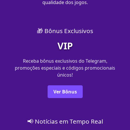
qualidade dos jogos.
🎁 Bônus Exclusivos
VIP
Receba bônus exclusivos do Telegram,
promoções especiais e códigos promocionais
únicos!
Ver Bônus
📢 Notícias em Tempo Real