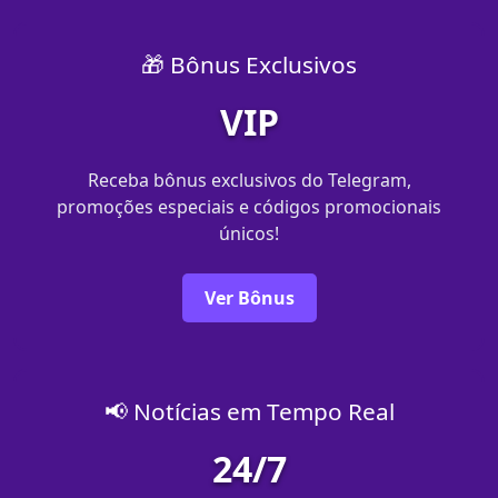
🎁 Bônus Exclusivos
VIP
Receba bônus exclusivos do Telegram,
promoções especiais e códigos promocionais
únicos!
Ver Bônus
📢 Notícias em Tempo Real
24/7