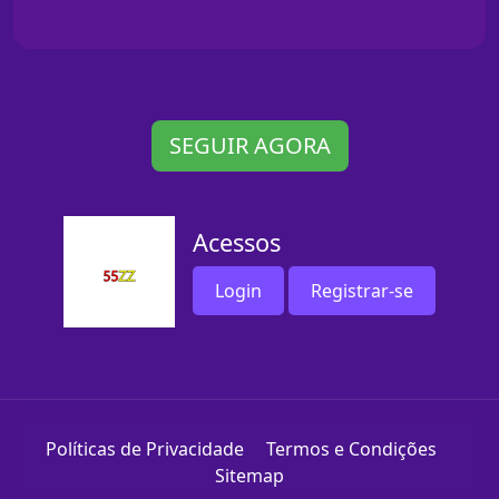
SEGUIR AGORA
Acessos
Login
Registrar-se
Políticas de Privacidade
Termos e Condições
Sitemap