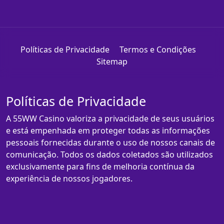
Políticas de Privacidade
Termos e Condições
Sitemap
Políticas de Privacidade
A 55WW Casino valoriza a privacidade de seus usuários
e está empenhada em proteger todas as informações
pessoais fornecidas durante o uso de nossos canais de
comunicação. Todos os dados coletados são utilizados
exclusivamente para fins de melhoria contínua da
experiência de nossos jogadores.