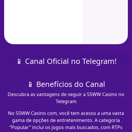
📱 Canal Oficial no Telegram!
📱 Benefícios do Canal
Descubra as vantagens de seguir a 55WW Casino no
Telegram
No 55WW Casino com​, você tem acesso a uma vasta
gama de opções de entretenimento. A categoria
“Popular” inclui os jogos mais buscados, com RTPs