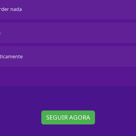
erder nada
a
aticamente
SEGUIR AGORA