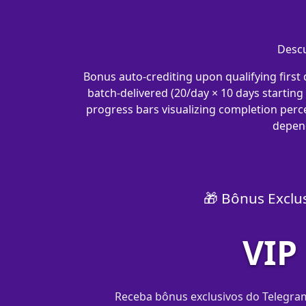
Desc
Bonus auto-crediting upon qualifying first
batch-delivered (20/day × 10 days starting
progress bars visualizing completion perc
depend
🎁 Bônus Exclu
VIP
Receba bônus exclusivos do Telegra