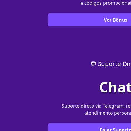
e códigos promocionai
Ver Bônus
💬 Suporte Di
Cha
Suporte direto via Telegram, r
atendimento persona
Falar Suport