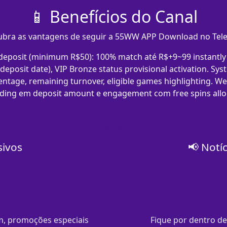
📱 Benefícios do Canal
ubra as vantagens de seguir a 55WW APP Download no Tel
 deposit (minimum R$50): 100% match até R$+9~99 instantly
 deposit date), VIP Bronze status provisional activation. Sy
entage, remaining turnover, eligible games highlighting. W
ing em deposit amount e engagement com free spins allo
sivos
📢 Notí
m, promoções especiais
Fique por dentro d