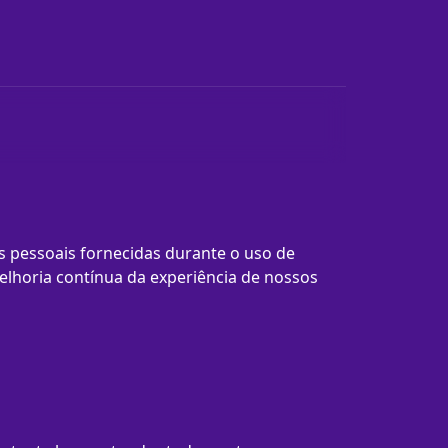
s pessoais fornecidas durante o uso de
elhoria contínua da experiência de nossos