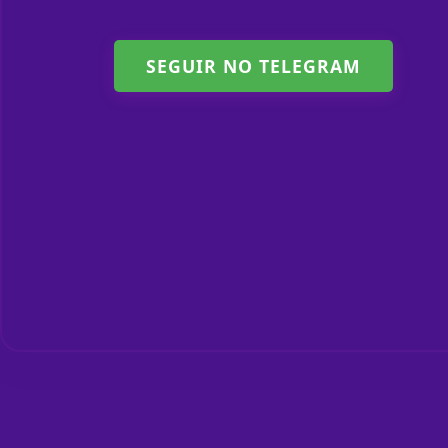
SEGUIR NO TELEGRAM