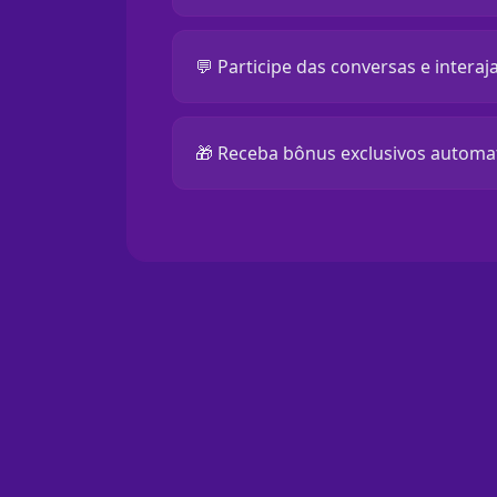
💬 Participe das conversas e interaj
🎁 Receba bônus exclusivos autom