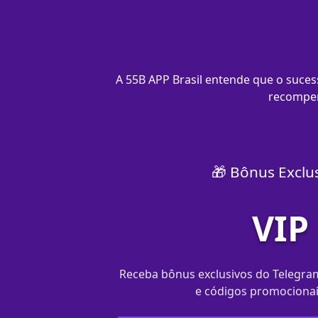
A 55B APP Brasil entende que o suce
recompen
🎁 Bônus Exclu
VIP
Receba bônus exclusivos do Telegra
e códigos promocionai