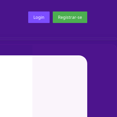
Login
Registrar-se