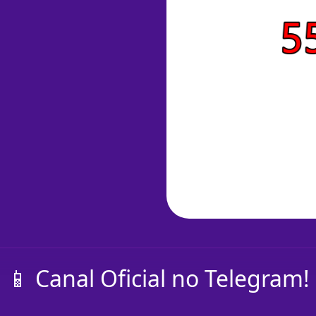
📱 Canal Oficial no Telegram!