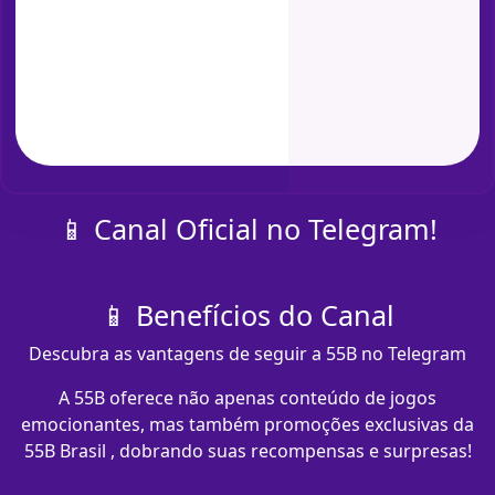
📱 Canal Oficial no Telegram!
📱 Benefícios do Canal
Descubra as vantagens de seguir a 55B no Telegram
A 55B oferece não apenas conteúdo de jogos
emocionantes, mas também promoções exclusivas da
55B Brasil , dobrando suas recompensas e surpresas!