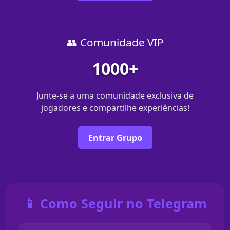
👥 Comunidade VIP
1000+
Junte-se a uma comunidade exclusiva de
jogadores e compartilhe experiências!
Entrar Grupo
📱 Como Seguir no Telegram