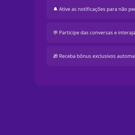
🔔 Ative as notificações para não p
💬 Participe das conversas e interaj
🎁 Receba bônus exclusivos autom