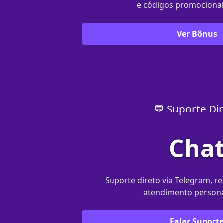
e códigos promocionai
Ver Bônus
💬 Suporte Di
Cha
Suporte direto via Telegram, r
atendimento persona
Falar Suport