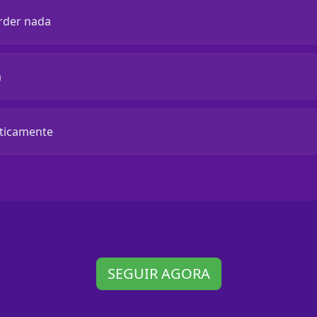
erder nada
a
aticamente
SEGUIR AGORA