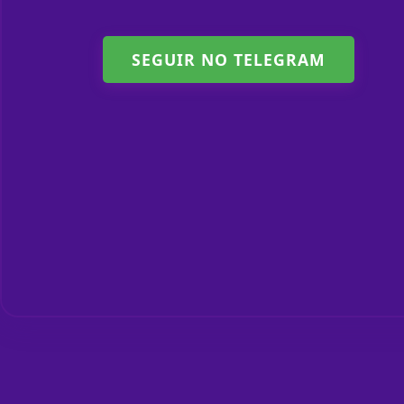
SEGUIR NO TELEGRAM