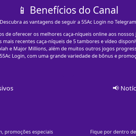
📱 Benefícios do Canal
Descubra as vantagens de seguir a 55Ac Login no Telegra
s de oferecer os melhores caça-níqueis online aos nossos 
os mais recentes caça-níqueis de 5 tambores e vídeo dispo
lah e Major Millions, além de muitos outros jogos progre
 55Ac Login, com uma grande variedade de bônus e promoçõ
sivos
📢 Notí
m, promoções especiais
Fique por dentro d