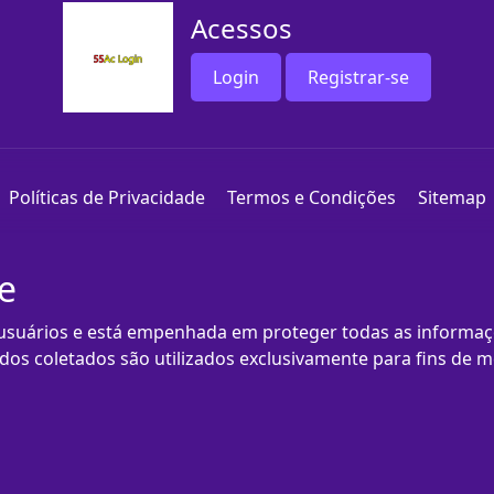
Acessos
Login
Registrar-se
Políticas de Privacidade
Termos e Condições
Sitemap
de
s usuários e está empenhada em proteger todas as informaç
os coletados são utilizados exclusivamente para fins de m