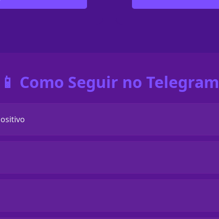
📱 Como Seguir no Telegram
ositivo
"