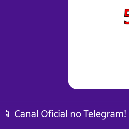
📱 Canal Oficial no Telegram!