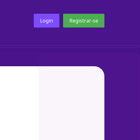
Login
Registrar-se