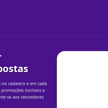
r
postas
 no cadastro e em cada
 promoções incríveis e
unte-se aos vencedores