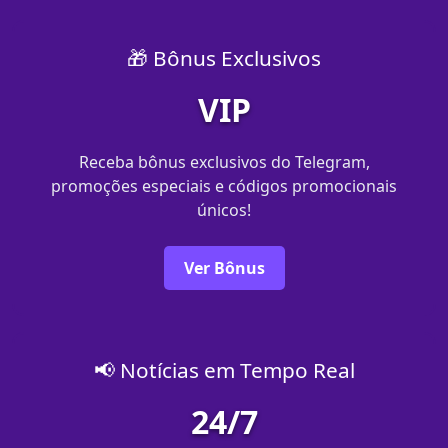
🎁 Bônus Exclusivos
VIP
Receba bônus exclusivos do Telegram,
promoções especiais e códigos promocionais
únicos!
Ver Bônus
📢 Notícias em Tempo Real
24/7