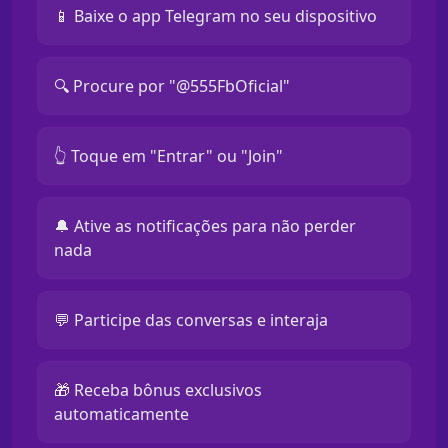
📱 Baixe o app Telegram no seu dispositivo
🔍 Procure por "@555FbOficial"
👆 Toque em "Entrar" ou "Join"
🔔 Ative as notificações para não perder
nada
💬 Participe das conversas e interaja
🎁 Receba bônus exclusivos
automaticamente