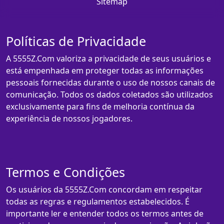
Sitemap
Políticas de Privacidade
A 5555Z.Com valoriza a privacidade de seus usuários e
está empenhada em proteger todas as informações
pessoais fornecidas durante o uso de nossos canais de
comunicação. Todos os dados coletados são utilizados
exclusivamente para fins de melhoria contínua da
experiência de nossos jogadores.
Termos e Condições
Os usuários da 5555Z.Com concordam em respeitar
todas as regras e regulamentos estabelecidos. É
importante ler e entender todos os termos antes de