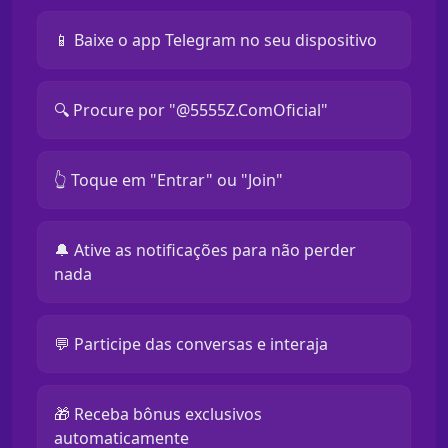
📱 Baixe o app Telegram no seu dispositivo
🔍 Procure por "@5555Z.ComOficial"
👆 Toque em "Entrar" ou "Join"
🔔 Ative as notificações para não perder
nada
💬 Participe das conversas e interaja
🎁 Receba bônus exclusivos
automaticamente