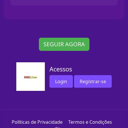
SEGUIR AGORA
Acessos
Login
Registrar-se
Políticas de Privacidade
Termos e Condições