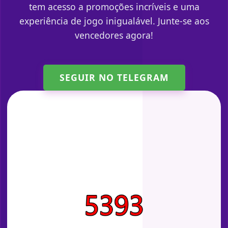
tem acesso a promoções incríveis e uma
experiência de jogo inigualável. Junte-se aos
vencedores agora!
SEGUIR NO TELEGRAM