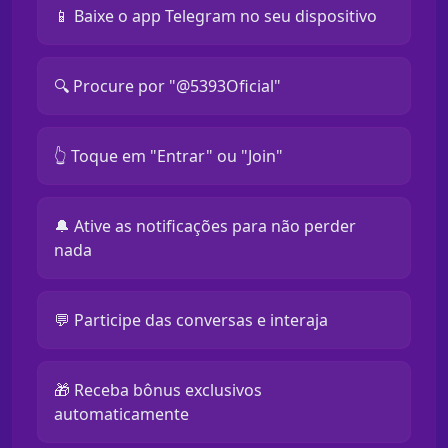
📱 Baixe o app Telegram no seu dispositivo
🔍 Procure por "@5393Oficial"
👆 Toque em "Entrar" ou "Join"
🔔 Ative as notificações para não perder
nada
💬 Participe das conversas e interaja
🎁 Receba bônus exclusivos
automaticamente