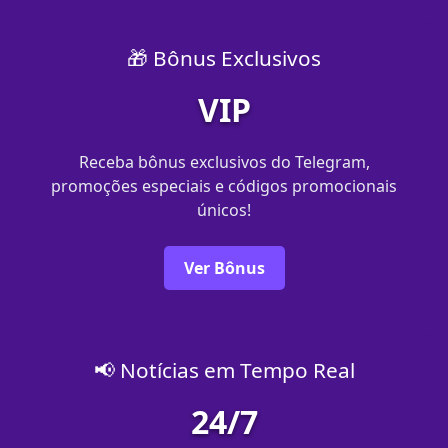
🎁 Bônus Exclusivos
VIP
Receba bônus exclusivos do Telegram,
promoções especiais e códigos promocionais
únicos!
Ver Bônus
📢 Notícias em Tempo Real
24/7