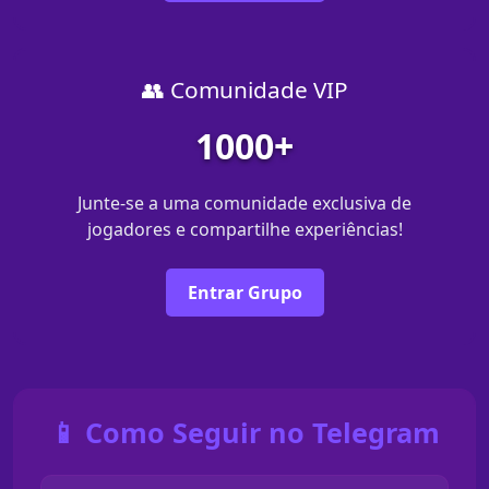
👥 Comunidade VIP
1000+
Junte-se a uma comunidade exclusiva de
jogadores e compartilhe experiências!
Entrar Grupo
📱 Como Seguir no Telegram