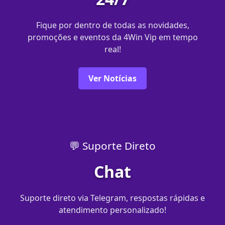
Fique por dentro de todas as novidades,
promoções e eventos da 4Win Vip em tempo
real!
Ver Notícias
💬 Suporte Direto
Chat
Suporte direto via Telegram, respostas rápidas e
atendimento personalizado!