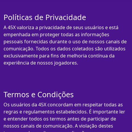
Políticas de Privacidade
A 45X valoriza a privacidade de seus usuários e está
empenhada em proteger todas as informações
pessoais fornecidas durante o uso de nossos canais de
comunicação. Todos os dados coletados são utilizados
exclusivamente para fins de melhoria contínua da
experiência de nossos jogadores.
Termos e Condições
Os usuários da 45X concordam em respeitar todas as
regras e regulamentos estabelecidos. É importante ler
e entender todos os termos antes de participar de
nossos canais de comunicação. A violação destes