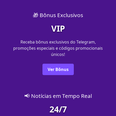
🎁 Bônus Exclusivos
VIP
Receba bônus exclusivos do Telegram,
promoções especiais e códigos promocionais
únicos!
Ver Bônus
📢 Notícias em Tempo Real
24/7