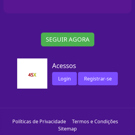
SEGUIR AGORA
Acessos
Login
Registrar-se
Políticas de Privacidade
Termos e Condições
Sitemap