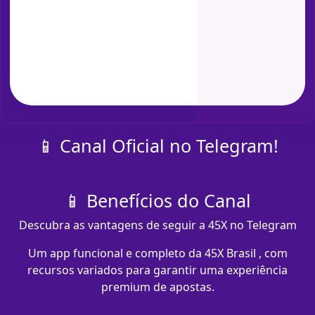
📱 Canal Oficial no Telegram!
📱 Benefícios do Canal
Descubra as vantagens de seguir a 45X no Telegram
Um app funcional e completo da 45X Brasil , com
recursos variados para garantir uma experiência
premium de apostas.