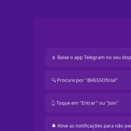
📱 Baixe o app Telegram no seu disp
🔍 Procure por "@4555Oficial"
👆 Toque em "Entrar" ou "Join"
🔔 Ative as notificações para não p