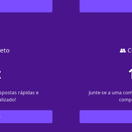
reto
👥 
t
espostas rápidas e
Junte-se a uma com
lizado!
compa
e