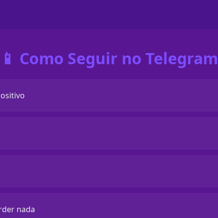
📱 Como Seguir no Telegram
ositivo
erder nada