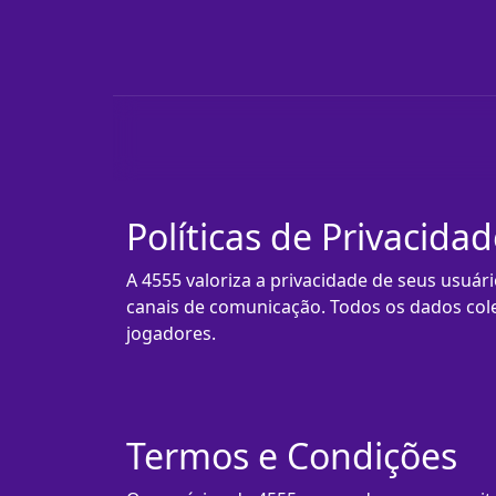
Políticas de Privacida
A 4555 valoriza a privacidade de seus usuá
canais de comunicação. Todos os dados cole
jogadores.
Termos e Condições