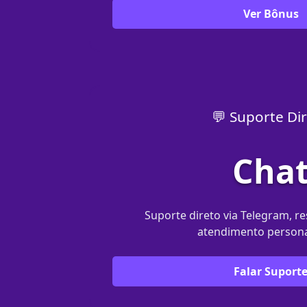
Ver Bônus
💬 Suporte Di
Cha
Suporte direto via Telegram, r
atendimento persona
Falar Suport