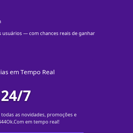
m
s usuários — com chances reais de ganhar
cias em Tempo Real
24/7
e todas as novidades, promoções e
444Ok.Com em tempo real!