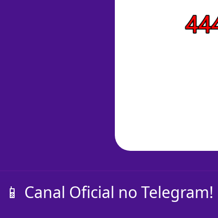
📱 Canal Oficial no Telegram!