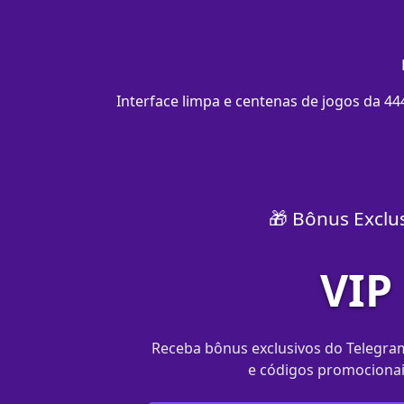
Interface limpa e centenas de jogos da 
🎁 Bônus Exclu
VIP
Receba bônus exclusivos do Telegra
e códigos promocionai