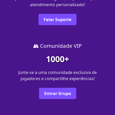
atendimento personalizado!
Falar Suporte
👥 Comunidade VIP
1000+
Junte-se a uma comunidade exclusiva de
jogadores e compartilhe experiências!
Entrar Grupo