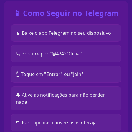
📱 Como Seguir no Telegram
📱 Baixe o app Telegram no seu dispositivo
🔍 Procure por "@4242Oficial"
👆 Toque em "Entrar" ou "Join"
🔔 Ative as notificações para não perder
nada
💬 Participe das conversas e interaja