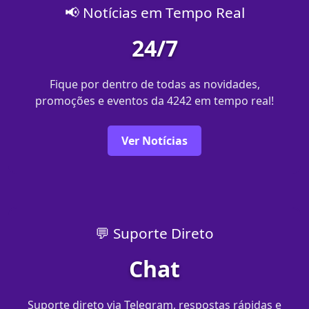
📢 Notícias em Tempo Real
24/7
Fique por dentro de todas as novidades,
promoções e eventos da 4242 em tempo real!
Ver Notícias
💬 Suporte Direto
Chat
Suporte direto via Telegram, respostas rápidas e