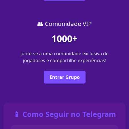
👥 Comunidade VIP
1000+
Junte-se a uma comunidade exclusiva de
jogadores e compartilhe experiências!
Entrar Grupo
📱 Como Seguir no Telegram