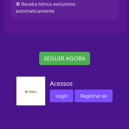
🎁 Receba bônus exclusivos
automaticamente
SEGUIR AGORA
Acessos
Login
Registrar-se