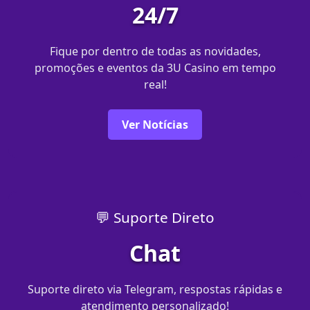
24/7
Fique por dentro de todas as novidades,
promoções e eventos da 3U Casino em tempo
real!
Ver Notícias
💬 Suporte Direto
Chat
Suporte direto via Telegram, respostas rápidas e
atendimento personalizado!