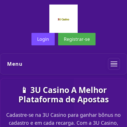
Login
Registrar-se
Menu
📱 3U Casino A Melhor
Plataforma de Apostas
Cadastre-se na 3U Casino para ganhar bônus no
cadastro e em cada recarga. Com a 3U Casino,