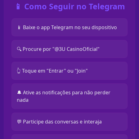
📱 Como Seguir no Telegram
📱 Baixe o app Telegram no seu dispositivo
🔍 Procure por "@3U CasinoOficial"
👆 Toque em "Entrar" ou "Join"
🔔 Ative as notificações para não perder
nada
💬 Participe das conversas e interaja