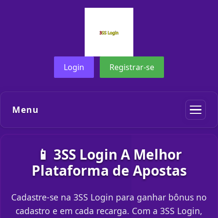
Login
Registrar-se
Menu
📱 3SS Login A Melhor
Plataforma de Apostas
Cadastre-se na 3SS Login para ganhar bônus no
cadastro e em cada recarga. Com a 3SS Login,