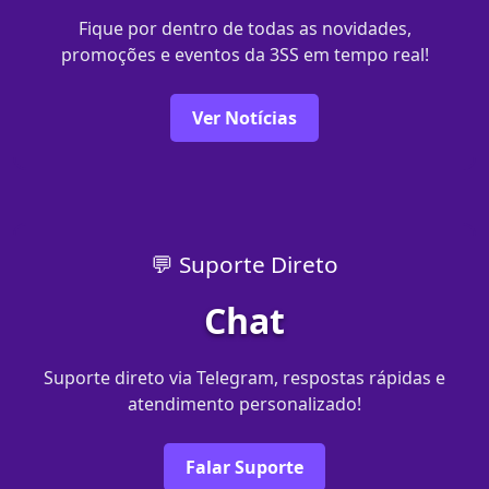
Fique por dentro de todas as novidades,
promoções e eventos da 3SS em tempo real!
Ver Notícias
💬 Suporte Direto
Chat
Suporte direto via Telegram, respostas rápidas e
atendimento personalizado!
Falar Suporte