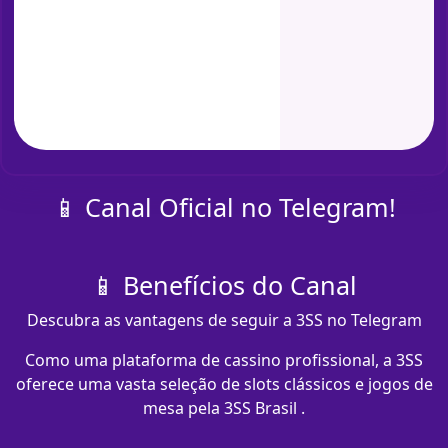
📱 Canal Oficial no Telegram!
📱 Benefícios do Canal
Descubra as vantagens de seguir a 3SS no Telegram
Como uma plataforma de cassino profissional, a 3SS
oferece uma vasta seleção de slots clássicos e jogos de
mesa pela 3SS Brasil .