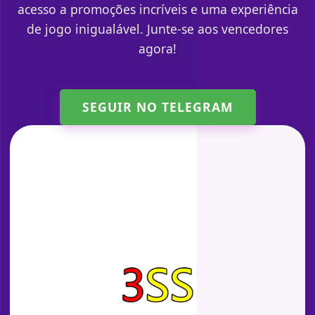
acesso a promoções incríveis e uma experiência
de jogo inigualável. Junte-se aos vencedores
agora!
SEGUIR NO TELEGRAM