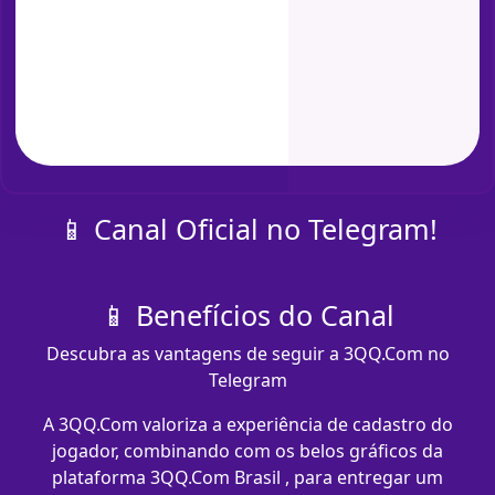
📱 Canal Oficial no Telegram!
📱 Benefícios do Canal
Descubra as vantagens de seguir a 3QQ.Com no
Telegram
A 3QQ.Com valoriza a experiência de cadastro do
jogador, combinando com os belos gráficos da
plataforma 3QQ.Com Brasil , para entregar um