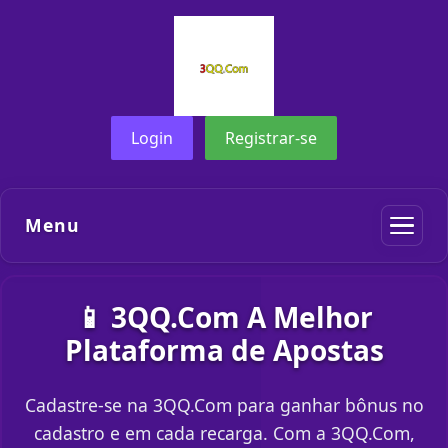
Login
Registrar-se
Menu
📱 3QQ.Com A Melhor
Plataforma de Apostas
Cadastre-se na 3QQ.Com para ganhar bônus no
cadastro e em cada recarga. Com a 3QQ.Com,