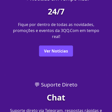
24/7
Fique por dentro de todas as novidades,
promoções e eventos da 3QQ.Com em tempo
real!
Ver Notícias
💬 Suporte Direto
Chat
Suporte direto via Telegram, respostas rápidas e