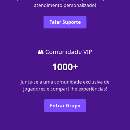
atendimento personalizado!
Falar Suporte
👥 Comunidade VIP
1000+
Junte-se a uma comunidade exclusiva de
jogadores e compartilhe experiências!
Entrar Grupo