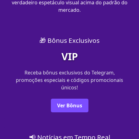
verdadeiro espetáculo visual acima do padrão do
mercado.
🎁 Bônus Exclusivos
VIP
Receba bônus exclusivos do Telegram,
promoções especiais e códigos promocionais
únicos!
Ver Bônus
📢 Notícias em Tempo Real