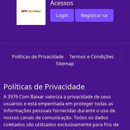
Acessos
Login
Registrar-se
Políticas de Privacidade
Termos e Condições
Sitemap
Políticas de Privacidade
A 3976 Com Baixar valoriza a privacidade de seus
usuários e está empenhada em proteger todas as
informações pessoais fornecidas durante o uso de
nossos canais de comunicação. Todos os dados
coletados são utilizados exclusivamente para fins de