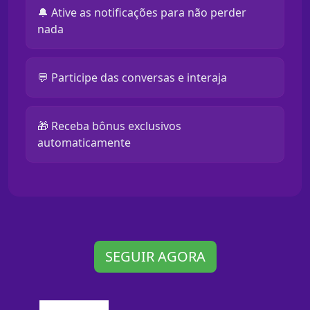
🔔 Ative as notificações para não perder
nada
💬 Participe das conversas e interaja
🎁 Receba bônus exclusivos
automaticamente
SEGUIR AGORA