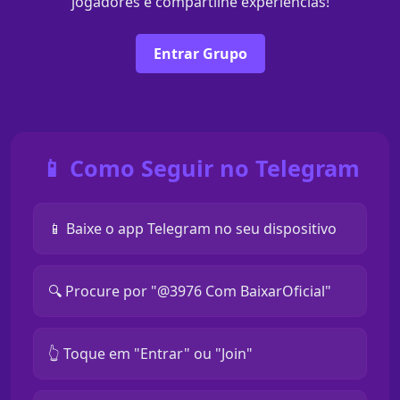
jogadores e compartilhe experiências!
Entrar Grupo
📱 Como Seguir no Telegram
📱 Baixe o app Telegram no seu dispositivo
🔍 Procure por "@3976 Com BaixarOficial"
👆 Toque em "Entrar" ou "Join"