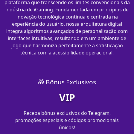
plataforma que transcende os limites convencionais da
indústria de iGaming. Fundamentada em princípios de
inovação tecnológica contínua e centrada na
experiência do usuário, nossa arquitetura digital
integra algoritmos avançados de personalização com
interfaces intuitivas, resultando em um ambiente de
jogo que harmoniza perfeitamente a sofisticação
técnica com a acessibilidade operacional.
🎁 Bônus Exclusivos
VIP
Receba bônus exclusivos do Telegram,
promoções especiais e códigos promocionais
únicos!