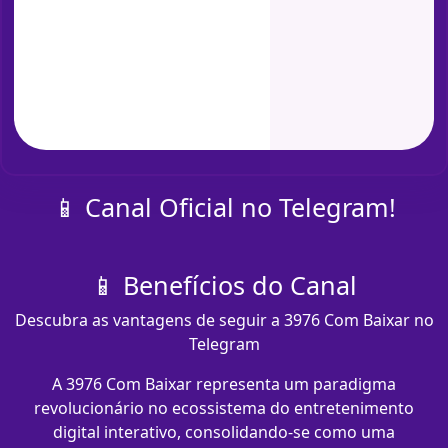
📱 Canal Oficial no Telegram!
📱 Benefícios do Canal
Descubra as vantagens de seguir a 3976 Com Baixar no
Telegram
A 3976 Com Baixar representa um paradigma
revolucionário no ecossistema do entretenimento
digital interativo, consolidando-se como uma