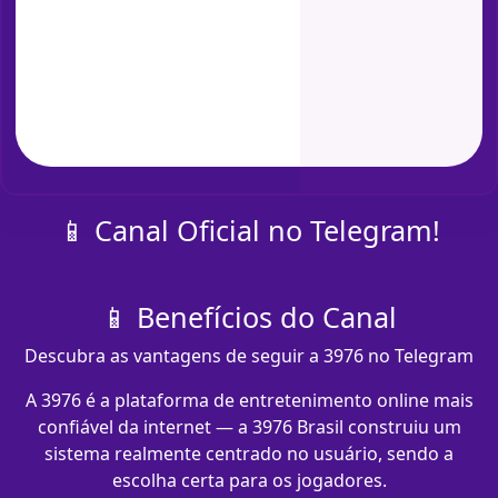
📱 Canal Oficial no Telegram!
📱 Benefícios do Canal
Descubra as vantagens de seguir a 3976 no Telegram
A 3976 é a plataforma de entretenimento online mais
confiável da internet — a 3976 Brasil construiu um
sistema realmente centrado no usuário, sendo a
escolha certa para os jogadores.