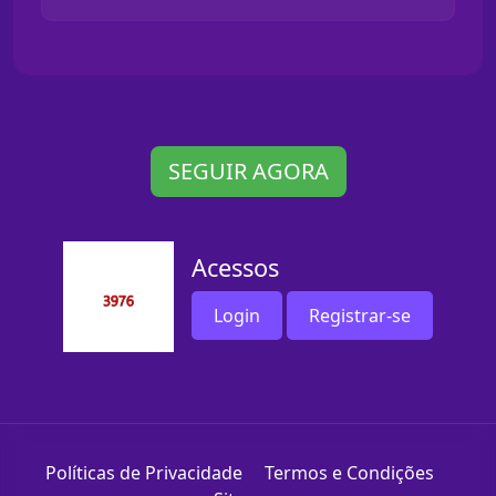
SEGUIR AGORA
Acessos
Login
Registrar-se
Políticas de Privacidade
Termos e Condições