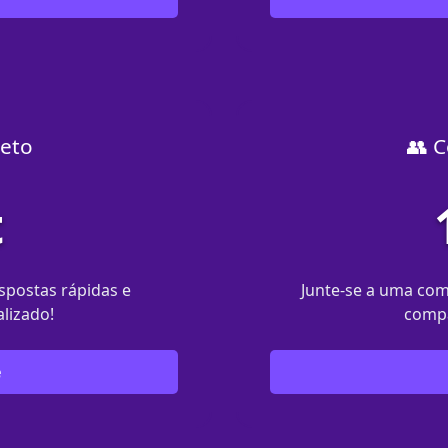
reto
👥 
t
espostas rápidas e
Junte-se a uma com
lizado!
compa
e