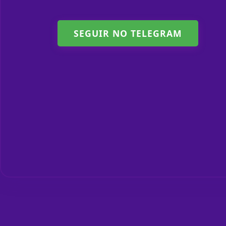
SEGUIR NO TELEGRAM