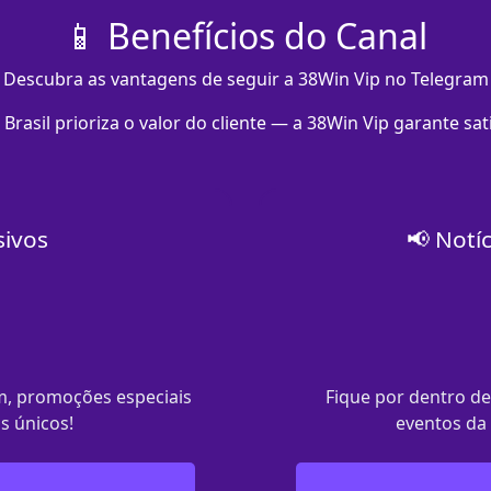
📱 Benefícios do Canal
Descubra as vantagens de seguir a 38Win Vip no Telegram
Brasil prioriza o valor do cliente — a 38Win Vip garante sa
sivos
📢 Notí
m, promoções especiais
Fique por dentro d
s únicos!
eventos da