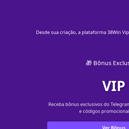
Desde sua criação, a plataforma 38Win Vip 
🎁 Bônus Exclu
VIP
Receba bônus exclusivos do Telegra
e códigos promocionai
Ver Bônus