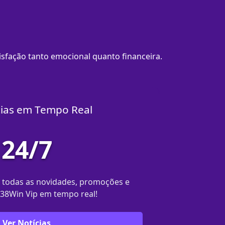
tisfação tanto emocional quanto financeira.
cias em Tempo Real
24/7
e todas as novidades, promoções e
 38Win Vip em tempo real!
Ver Notícias